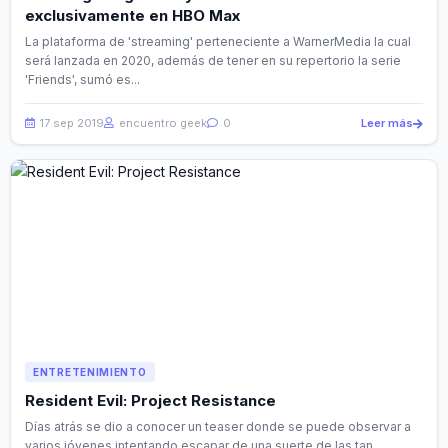
exclusivamente en HBO Max
La plataforma de 'streaming' perteneciente a WarnerMedia la cual
será lanzada en 2020, además de tener en su repertorio la serie
'Friends', sumó es...
17 sep 2019
encuentro geek
0
Leer más
ENTRETENIMIENTO
Resident Evil: Project Resistance
Días atrás se dio a conocer un teaser donde se puede observar a
varios jóvenes intentando escapar de una suerte de las tan