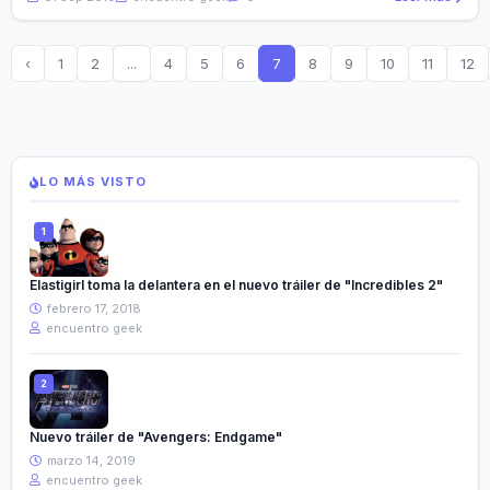
‹
1
2
...
4
5
6
7
8
9
10
11
12
LO MÁS VISTO
Elastigirl toma la delantera en el nuevo tráiler de "Incredibles 2"
febrero 17, 2018
encuentro geek
Nuevo tráiler de "Avengers: Endgame"
marzo 14, 2019
encuentro geek