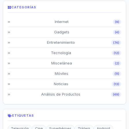
CATEGORÍAS
Internet
(9)
Gadgets
(4)
Entretenimiento
(74)
Tecnología
(12)
Miscelánea
(2)
Móviles
(11)
Noticias
(13)
Análisis de Productos
(49)
ETIQUETAS
Televisión
Cine
Superhéroes
Tráilers
Android