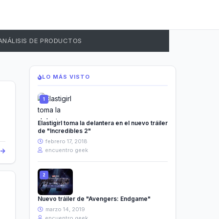
ANÁLISIS DE PRODUCTOS
LO MÁS VISTO
Elastigirl toma la delantera en el nuevo tráiler
de "Incredibles 2"
febrero 17, 2018
encuentro geek
s
Nuevo tráiler de "Avengers: Endgame"
marzo 14, 2019
encuentro geek