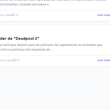
cionantes, incluida una nueva v...
tro geek
0
Leer má
iler de "Deadpool 2"
n enfoque distinto para las películas de superhéroes es probable que
como su película más esperada de...
ntro geek
0
Leer má