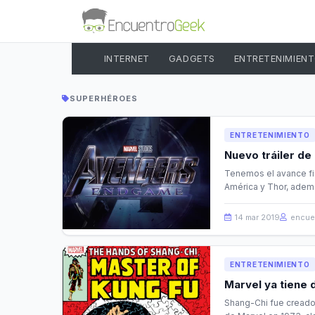
INTERNET
GADGETS
ENTRETENIMIEN
SUPERHÉROES
ENTRETENIMIENTO
Nuevo tráiler d
Tenemos el avance fin
América y Thor, ademá
14 mar 2019
encue
ENTRETENIMIENTO
Marvel ya tiene d
Shang-Chi fue creado 