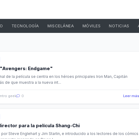
TO
TECNOLOGÍA
MISCELÁNEA
MÓVILES
NOTICIAS
e "Avengers: Endgame"
al de la película se centra en los héroes principales Iron Man, Capitán
s de que muestra a la nueva int...
ntro geek
0
Leer má
irector para la película Shang-Chi
por Steve Englehart y Jim Starlin, e introducido a los lectores de los cómics