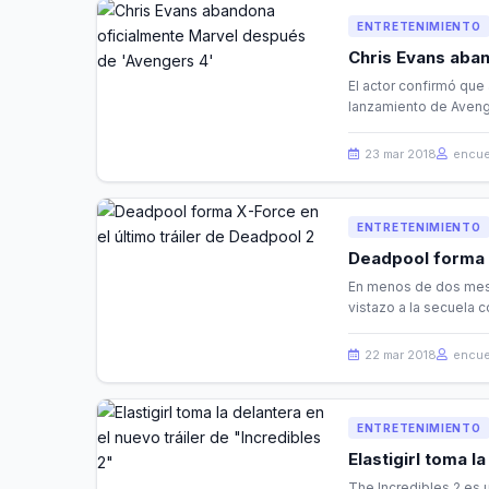
ENTRETENIMIENTO
Chris Evans aba
El actor confirmó qu
lanzamiento de Aveng
23 mar 2018
encue
ENTRETENIMIENTO
Deadpool forma X
En menos de dos mese
vistazo a la secuela c
22 mar 2018
encue
ENTRETENIMIENTO
Elastigirl toma l
The Incredibles 2 es 