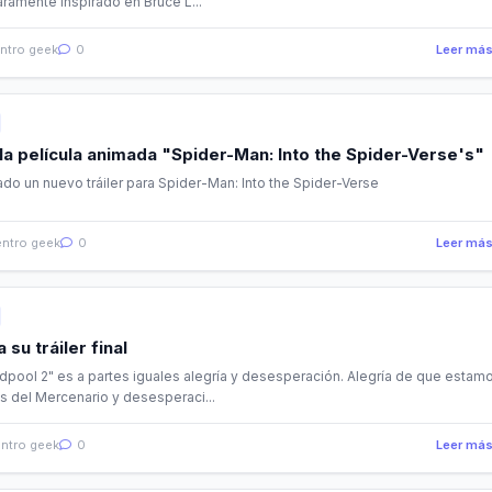
aramente inspirado en Bruce L...
ntro geek
0
Leer má
 la película animada "Spider-Man: Into the Spider-Verse's"
ado un nuevo tráiler para Spider-Man: Into the Spider-Verse
ntro geek
0
Leer má
 su tráiler final
pool 2" es a partes iguales alegría y desesperación. Alegría de que estam
 del Mercenario y desesperaci...
ntro geek
0
Leer má