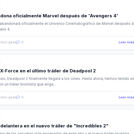
ndona oficialmente Marvel después de 'Avengers 4'
e abandonará oficialmente el Universo Cinematográfico de Marvel después d
ers 4.
ntro geek
0
Leer má
-Force en el último tráiler de Deadpool 2
s, Deadpool 2 finalmente llegará a los cines. Hasta ahora, hemos tenido u
on un tráiler bromista que enga...
ntro geek
0
Leer má
a delantera en el nuevo tráiler de "Incredibles 2"
una de las secuelas más esperadas de este año y el nuevo trailer muestra