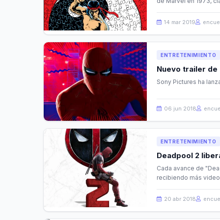
de Marvel en 1973, cl
14 mar 2019
encue
ENTRETENIMIENTO
Nuevo trailer de
Sony Pictures ha lanz
06 jun 2018
encue
ENTRETENIMIENTO
Deadpool 2 libera
Cada avance de "Dead
recibiendo más videos
20 abr 2018
encue