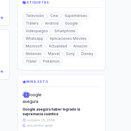
ETIQUETAS
Televisión
Cine
Superhéroes
s
Tráilers
Android
Google
Videojuegos
Smartphone
Whatsapp
Aplicaciones Móviles
Microsoft
Actualidad
Amazon
Nintendo
Marvel
Sony
Disney
Tráiler
Pokémon
s
MIRA ESTO
Google asegura haber logrado la
supremacía cuántica
octubre 25, 2019
encuentro geek