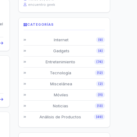
encuentro geek
el
CATEGORÍAS
Internet
(9)
s
Gadgets
(4)
Entretenimiento
(74)
Tecnología
(12)
n
Miscelánea
(2)
Móviles
(11)
s
Noticias
(13)
Análisis de Productos
(49)