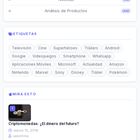
Análisis de Productos
(49)
ETIQUETAS
Televisión
Cine
Superhéroes
Tráilers
Android
Google
Videojuegos
Smartphone
Whatsapp
Aplicaciones Móviles
Microsoft
Actualidad
Amazon
Nintendo
Marvel
Sony
Disney
Tráiler
Pokémon
MIRA ESTO
Criptomonedas: ¿El dinero del futuro?
marzo 15, 2018
valentina