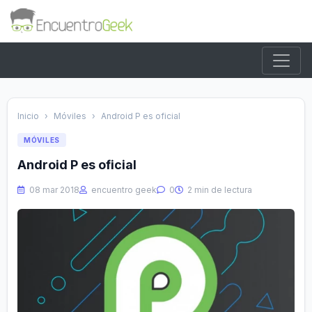
Inicio
›
Móviles
›
Android P es oficial
MÓVILES
Android P es oficial
08 mar 2018
encuentro geek
0
2 min de lectura