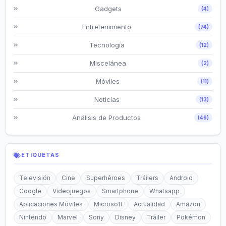
Gadgets
(4)
Entretenimiento
(74)
Tecnología
(12)
Miscelánea
(2)
Móviles
(11)
Noticias
(13)
Análisis de Productos
(49)
ETIQUETAS
Televisión
Cine
Superhéroes
Tráilers
Android
Google
Videojuegos
Smartphone
Whatsapp
Aplicaciones Móviles
Microsoft
Actualidad
Amazon
Nintendo
Marvel
Sony
Disney
Tráiler
Pokémon