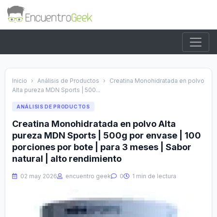
Inicio
›
Análisis de Productos
›
Creatina Monohidratada en polvo
Alta pureza MDN Sports | 500...
ANÁLISIS DE PRODUCTOS
Creatina Monohidratada en polvo Alta
pureza MDN Sports | 500g por envase | 100
porciones por bote | para 3 meses | Sabor
natural | alto rendimiento
02 may 2026
encuentro geek
0
1 min de lectura