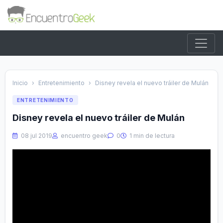
Inicio
›
Entretenimiento
›
Disney revela el nuevo tráiler de Mulán
ENTRETENIMIENTO
Disney revela el nuevo tráiler de Mulán
08 jul 2019
encuentro geek
0
1 min de lectura