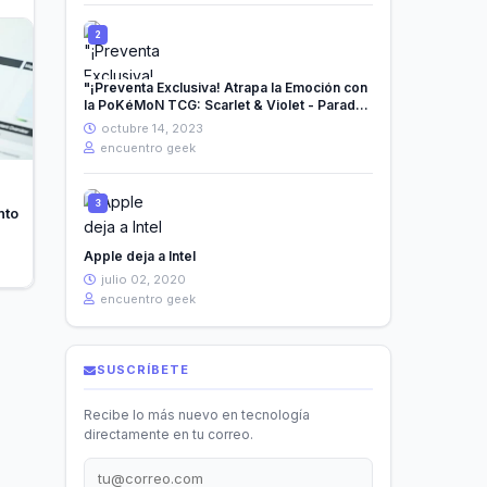
"¡Preventa Exclusiva! Atrapa la Emoción con
la PoKéMoN TCG: Scarlet & Violet - Paradox
Rift - Elite Trainer Box Roaring Moon"
octubre 14, 2023
encuentro geek
nto
Apple deja a Intel
julio 02, 2020
encuentro geek
SUSCRÍBETE
Recibe lo más nuevo en tecnología
directamente en tu correo.