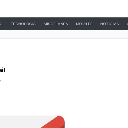
TO
TECNOLOGÍA
MISCELÁNEA
MÓVILES
NOTICIAS
il
a