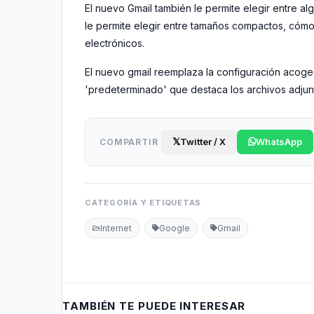
El nuevo Gmail también le permite elegir entre al
le permite elegir entre tamaños compactos, cómo
electrónicos.
El nuevo gmail reemplaza la configuración aco
'predeterminado' que destaca los archivos adjun
𝕏
Twitter / X
WhatsApp
COMPARTIR
CATEGORÍA Y ETIQUETAS
Internet
Google
Gmail
TAMBIÉN TE PUEDE INTERESAR