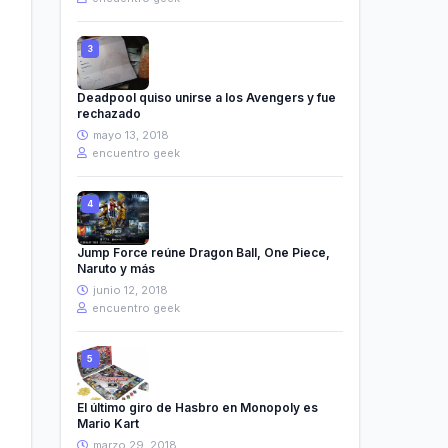
Deadpool quiso unirse a los Avengers y fue
rechazado
mayo 13, 2018
encuentro geek
Jump Force reúne Dragon Ball, One Piece,
Naruto y más
junio 12, 2018
encuentro geek
El último giro de Hasbro en Monopoly es
Mario Kart
marzo 29, 2018