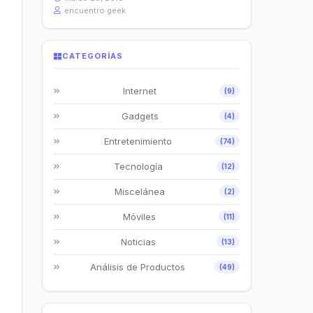
encuentro geek
CATEGORÍAS
Internet
(9)
Gadgets
(4)
Entretenimiento
(74)
Tecnología
(12)
Miscelánea
(2)
Móviles
(11)
Noticias
(13)
Análisis de Productos
(49)