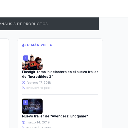
ANÁLISIS DE PRODUCTOS
LO MÁS VISTO
Elastigirl toma la delantera en el nuevo tráiler
de "Incredibles 2"
febrero 17, 2018
encuentro geek
Nuevo tráiler de "Avengers: Endgame"
marzo 14, 2019
encuentro geek