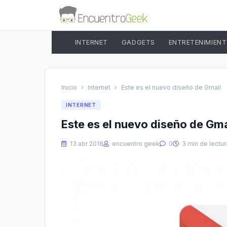
INTERNET
GADGETS
ENTRETENIMIEN
Inicio
›
Internet
›
Este es el nuevo diseño de Gmail
INTERNET
Este es el nuevo diseño de Gma
13 abr 2018
encuentro geek
0
3 min de lectur