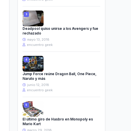
Deadpool quiso unirse a los Avengers y fue
rechazado
mayo 13, 2018
encuentro geek
Jump Force reúne Dragon Ball, One Piece,
Naruto y más
junio 12, 2018
encuentro geek
El último giro de Hasbro en Monopoly es
Mario Kart
marzo 29, 2018