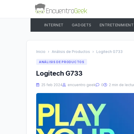
INTERNET
GADGETS
ENTRETENIMIEN
Inicio
›
Análisis de Productos
›
Logitech G733
ANÁLISIS DE PRODUCTOS
Logitech G733
25 feb 2024
encuentro geek
0
2 min de lectu