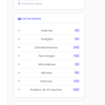
encuentro geek
CATEGORÍAS
Internet
(9)
Gadgets
(4)
Entretenimiento
(74)
Tecnología
(12)
Miscelánea
(2)
Móviles
(11)
Noticias
(13)
Análisis de Productos
(49)