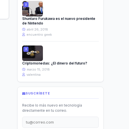
Shuntaro Furukawa es el nuevo presidente
de Nintendo
abril 26, 2018
encuentro geek
Criptomonedas: ¿El dinero del futuro?
marzo 15, 2018
valentina
SUSCRÍBETE
Recibe lo más nuevo en tecnología
directamente en tu correo.