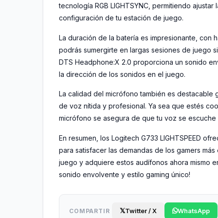
tecnología RGB LIGHTSYNC, permitiendo ajustar la 
configuración de tu estación de juego.
La duración de la batería es impresionante, con 
podrás sumergirte en largas sesiones de juego s
DTS Headphone:X 2.0 proporciona un sonido envol
la dirección de los sonidos en el juego.
La calidad del micrófono también es destacable 
de voz nítida y profesional. Ya sea que estés coo
micrófono se asegura de que tu voz se escuche 
En resumen, los Logitech G733 LIGHTSPEED ofrec
para satisfacer las demandas de los gamers más 
juego y adquiere estos audífonos ahora mismo en
sonido envolvente y estilo gaming único!
𝕏
Twitter / X
WhatsApp
COMPARTIR