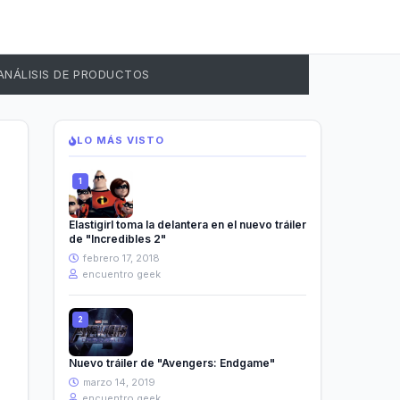
ANÁLISIS DE PRODUCTOS
LO MÁS VISTO
Elastigirl toma la delantera en el nuevo tráiler
de "Incredibles 2"
febrero 17, 2018
encuentro geek
Nuevo tráiler de "Avengers: Endgame"
marzo 14, 2019
encuentro geek