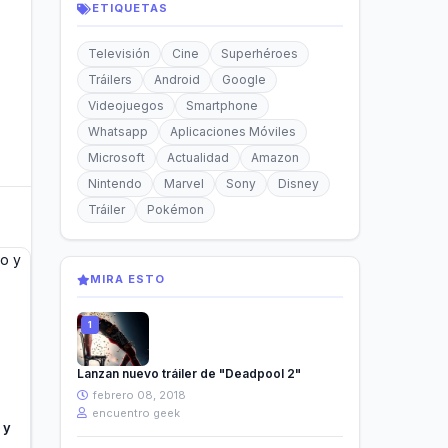
ETIQUETAS
Televisión
Cine
Superhéroes
Tráilers
Android
Google
Videojuegos
Smartphone
Whatsapp
Aplicaciones Móviles
Microsoft
Actualidad
Amazon
Nintendo
Marvel
Sony
Disney
Tráiler
Pokémon
MIRA ESTO
Lanzan nuevo tráiler de "Deadpool 2"
febrero 08, 2018
encuentro geek
 y